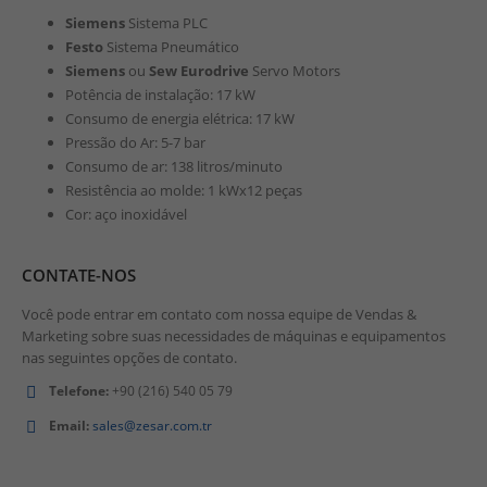
Siemens
Sistema PLC
Festo
Sistema Pneumático
Siemens
ou
Sew Eurodrive
Servo Motors
Potência de instalação: 17 kW
Consumo de energia elétrica: 17 kW
Pressão do Ar: 5-7 bar
Consumo de ar: 138 litros/minuto
Resistência ao molde: 1 kWx12 peças
Cor: aço inoxidável
CONTATE-NOS
Você pode entrar em contato com nossa equipe de Vendas &
Marketing sobre suas necessidades de máquinas e equipamentos
nas seguintes opções de contato.
Telefone:
+90 (216) 540 05 79
Email:
sales@zesar.com.tr