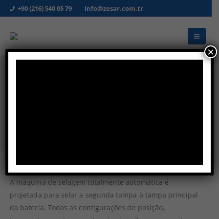
+90 (216) 540 05 79
info@zesar.com.tr
×
Máquina de Selagem por Calor para
Segunda Tampa
HOME
LINHA DE ACABAMENTO
MÁQUINA DE SELAGEM POR CALOR PARA SEGUNDA TAMPA
A máquina de selagem totalmente automática é
projetada para selar a segunda tampa à tampa principal
da bateria. Todas as configurações de posição,