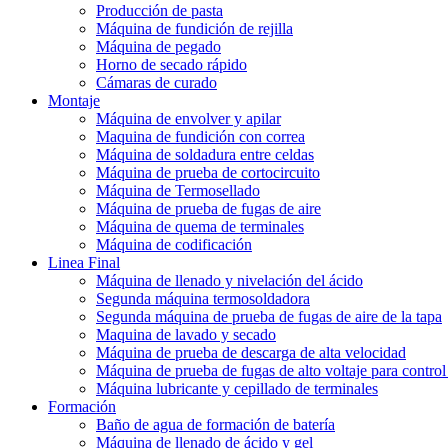
Producción de pasta
Máquina de fundición de rejilla
Máquina de pegado
Horno de secado rápido
Cámaras de curado
Montaje
Máquina de envolver y apilar
Maquina de fundición con correa
Máquina de soldadura entre celdas
Máquina de prueba de cortocircuito
Máquina de Termosellado
Máquina de prueba de fugas de aire
Máquina de quema de terminales
Máquina de codificación
Linea Final
Máquina de llenado y nivelación del ácido
Segunda máquina termosoldadora
Segunda máquina de prueba de fugas de aire de la tapa
Maquina de lavado y secado
Máquina de prueba de descarga de alta velocidad
Máquina de prueba de fugas de alto voltaje para control 
Máquina lubricante y cepillado de terminales
Formación
Baño de agua de formación de batería
Máquina de llenado de ácido y gel