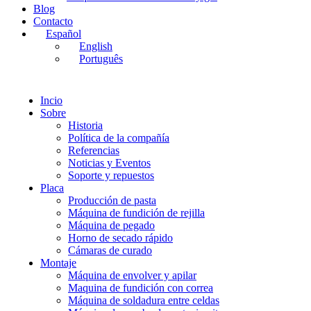
Blog
Contacto
Español
English
Português
Incio
Sobre
Historia
Política de la compañía
Referencias
Noticias y Eventos
Soporte y repuestos
Placa
Producción de pasta
Máquina de fundición de rejilla
Máquina de pegado
Horno de secado rápido
Cámaras de curado
Montaje
Máquina de envolver y apilar
Maquina de fundición con correa
Máquina de soldadura entre celdas