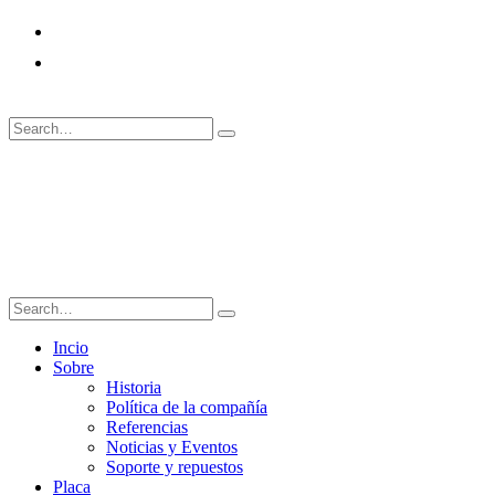
+90 (216) 540 05 79
info@zesar.com.tr
Search
Search
Incio
Sobre
Historia
Política de la compañía
Referencias
Noticias y Eventos
Soporte y repuestos
Placa