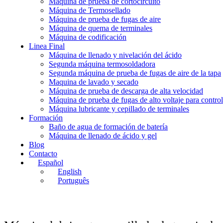
Máquina de prueba de cortocircuito
Máquina de Termosellado
Máquina de prueba de fugas de aire
Máquina de quema de terminales
Máquina de codificación
Linea Final
Máquina de llenado y nivelación del ácido
Segunda máquina termosoldadora
Segunda máquina de prueba de fugas de aire de la tapa
Maquina de lavado y secado
Máquina de prueba de descarga de alta velocidad
Máquina de prueba de fugas de alto voltaje para control
Máquina lubricante y cepillado de terminales
Formación
Baño de agua de formación de batería
Máquina de llenado de ácido y gel
Blog
Contacto
Español
English
Português